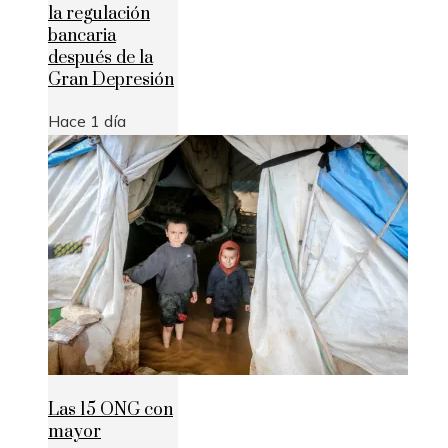
la regulación
bancaria
después de la
Gran Depresión
Hace 1 día
Las 15 ONG con
mayor