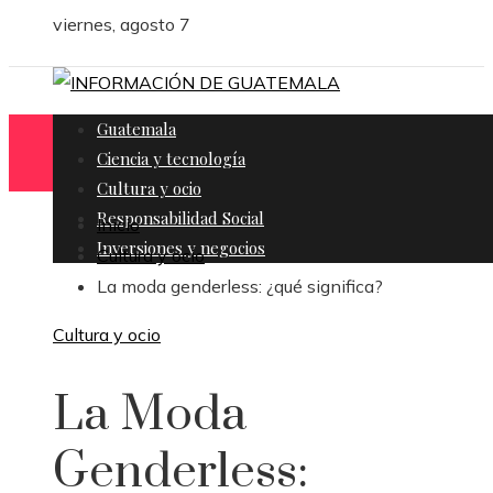
viernes, agosto 7
Guatemala
Ciencia y tecnología
Cultura y ocio
Responsabilidad Social
Inicio
Inversiones y negocios
Cultura y ocio
La moda genderless: ¿qué significa?
Cultura y ocio
La Moda
Genderless: